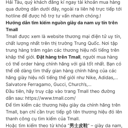
Hải Tàu, quý khách đăng kí ngay tài khoản mua hàng
qua đường dẫn dưới đây, ngoài ra liên hệ trực tiếp tới
hotline để được hỗ trợ tư vấn nhanh chóng.!
Hướng dẫn tìm kiếm nguồn giày da nam uy tín trên
Tmall
Tmall được xem là website thương mại điện tử uy tín,
chất lượng nhất trên thị trường Trung Quốc. Nơi tập
trung hàng trăm ngàn các thương hiệu nổi tiếng trên
khắp thế giới.
Đặt hàng trên Tmall
, người mua hàng
có thể order hàng chính hãng với giá tốt nhất. Bạn có
thể dễ dàng tìm thấy gian hàng chính hãng của các
hãng giày hiệu nổi tiếng thế giới như Nike, Adidas,…
Salvatore Ferragamo, Gucci, Church’s,…
Đầu tiên, hãy truy cập vào trang Tmall theo đường
dẫn sau:
https://www.tmall.com/
Để tìm kiếm các thương hiệu giày da chính hãng trên
Tmall, bạn chỉ cần trực tiếp gõ tên thương hiệu đó lên
thanh công cụ tìm kiếm của Tmall.
Hoặc tìm kiếm theo từ khóa “
男士皮鞋
” – giày da nam,