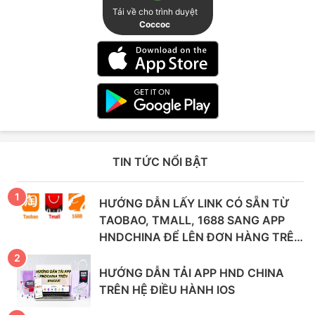
Tải về cho trình duyệt
Coccoc
TIN TỨC NỔI BẬT
HƯỚNG DẪN LẤY LINK CÓ SẴN TỪ
TAOBAO, TMALL, 1688 SANG APP
HNDCHINA ĐỂ LÊN ĐƠN HÀNG TRÊN
ANDROID VÀ IPHONE
HƯỚNG DẪN TẢI APP HND CHINA
TRÊN HỆ ĐIỀU HÀNH IOS