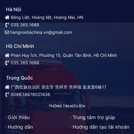
Hà Nội
Bằng Liệt, Hoàng liệt, Hoàng Mai, HN
035.365.1688
hangnoidiachina.vn@gmail.com
Hồ Chí Minh
Phan Huy Ích, Phường 15, Quận Tân Bình, Hồ Chí Minh
035.365.1688
Trung Quốc
广西壮族自治区 崇左市 凭祥市 凭祥镇 皇龙居6栋17
0086.18878027436
THÔNG TIN HỮU ÍCH
Giới thiệu
Trung tâm trợ giúp
Hướng dẫn
Hướng dẫn tạo tài khoản