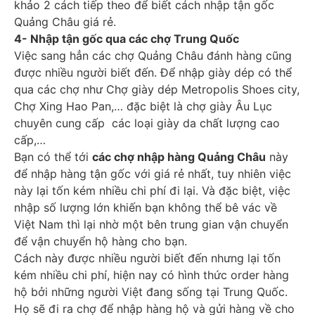
khảo 2 cách tiếp theo để biết cách nhập tận gốc
Quảng Châu giá rẻ.
4- Nhập tận gốc qua các chợ Trung Quốc
Việc sang hẳn các chợ Quảng Châu đánh hàng cũng
được nhiều người biết đến. Để nhập giày dép có thể
qua các chợ như Chợ giày dép Metropolis Shoes city,
Chợ Xing Hao Pan,… đặc biệt là chợ giày Âu Lục
chuyên cung cấp các loại giày da chất lượng cao
cấp,…
Bạn có thể tới
các chợ nhập hàng Quảng Châu
này
để nhập hàng tận gốc với giá rẻ nhất, tuy nhiên việc
này lại tốn kém nhiều chi phí đi lại. Và đặc biệt, việc
nhập số lượng lớn khiến bạn không thể bê vác về
Việt Nam thì lại nhờ một bên trung gian vận chuyển
để vận chuyển hộ hàng cho bạn.
Cách này được nhiều người biết đến nhưng lại tốn
kém nhiều chi phí, hiện nay có hình thức order hàng
hộ bởi những người Việt đang sống tại Trung Quốc.
Họ sẽ đi ra chợ để nhập hàng hộ và gửi hàng về cho