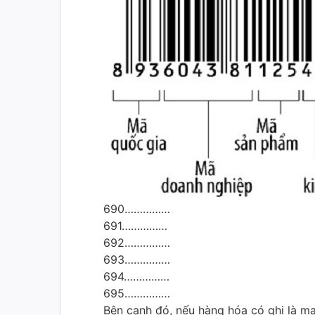
690……………
691……………
692……………
693……………
694……………
695……………
Bên cạnh đó, nếu hàng hóa có ghi là ma