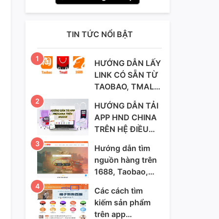
TIN TỨC NỔI BẬT
HƯỚNG DẪN LẤY
LINK CÓ SẴN TỪ
TAOBAO, TMALL,
1688 SANG APP
HƯỚNG DẪN TẢI
HNDCHINA ĐỂ
APP HND CHINA
LÊN ĐƠN HÀNG
TRÊN HỆ ĐIỀU
TRÊN ANDROID
HÀNH IOS
VÀ IPHONE
Hướng dẫn tìm
nguồn hàng trên
1688, Taobao,
Tmall và cách
Các cách tìm
mua hàng qua
kiếm sản phẩm
website
trên app
Hangnoidiachina.