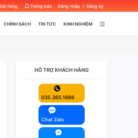
Giỏ hàng
Thông báo
Đăng nhập
/
Đăng ký
CHÍNH SÁCH
TIN TỨC
KINH NGHIỆM
HỖ TRỢ KHÁCH HÀNG
035.365.1688
Chat Zalo