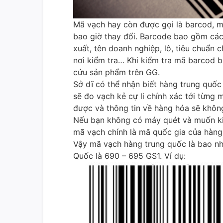
Mã vạch hay còn được gọi là barcod, 
bao giờ thay đổi. Barcode bao gồm cá
xuất, tên doanh nghiệp, lô, tiêu chuẩn 
nơi kiểm tra… Khi kiểm tra mã barcod b
cứu sản phẩm trên GG.
Sở dĩ có thể nhận biết hàng trung quố
sẽ đo vạch kẻ cự li chính xác tới từng
được và thông tin về hàng hóa sẽ không
Nếu bạn không có máy quét và muốn ki
mã vạch chính là mã quốc gia của hàng
Vậy mã vạch hàng trung quốc là bao nhi
Quốc là 690 – 695 GS1. Ví dụ: