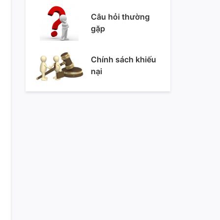
phẩm, đồ công
nghệ, gia dụng,
Câu hỏi thường
giày dép....giảm
gặp
giá lên đến 70%
Chính sách khiếu
nại