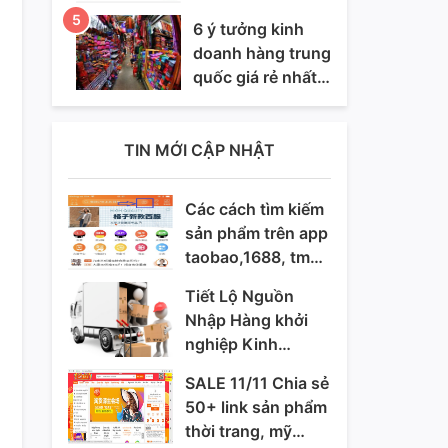
taobao,1688,
vn
6 ý tưởng kinh
tmall nhanh nhât
doanh hàng trung
quốc giá rẻ nhất
thị trường
TIN MỚI CẬP NHẬT
Các cách tìm kiếm
sản phẩm trên app
taobao,1688, tmall
nhanh nhât
Tiết Lộ Nguồn
Nhập Hàng khởi
nghiệp Kinh
Doanh Có Sẵn Tại
SALE 11/11 Chia sẻ
VN
50+ link sản phẩm
thời trang, mỹ