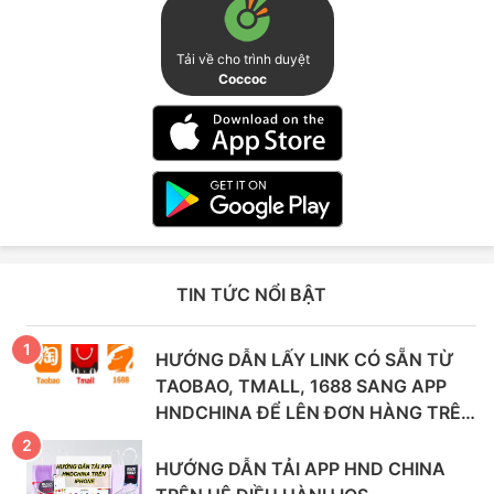
Tải về cho trình duyệt
Coccoc
TIN TỨC NỔI BẬT
HƯỚNG DẪN LẤY LINK CÓ SẴN TỪ
TAOBAO, TMALL, 1688 SANG APP
HNDCHINA ĐỂ LÊN ĐƠN HÀNG TRÊN
ANDROID VÀ IPHONE
HƯỚNG DẪN TẢI APP HND CHINA