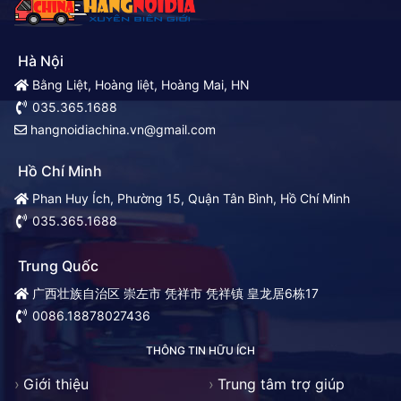
Hà Nội
Bằng Liệt, Hoàng liệt, Hoàng Mai, HN
035.365.1688
hangnoidiachina.vn@gmail.com
Hồ Chí Minh
Phan Huy Ích, Phường 15, Quận Tân Bình, Hồ Chí Minh
035.365.1688
Trung Quốc
广西壮族自治区 崇左市 凭祥市 凭祥镇 皇龙居6栋17
0086.18878027436
THÔNG TIN HỮU ÍCH
Giới thiệu
Trung tâm trợ giúp